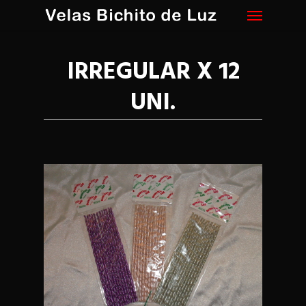
Menu
Skip
to
main
content
IRREGULAR X 12
UNI.