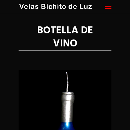
Menu
Skip
to
main
content
BOTELLA DE
VINO